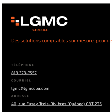
Des solutions comptables sur mesure, pour de
TÉLÉPHONE
819 373-7557
COURRIEL
lgmc@lgmccpa.com
ADRESSE
40, rue Fusey Trois-Rivières (Québec) G8T 2T5