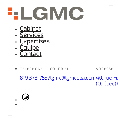
Cabinet
Services
Expertises
Équipe
Contact
TÉLÉPHONE
COURRIEL
ADRESSE
819 373-7557
lgmc@lgmccpa.com
40, rue F
(Québec)