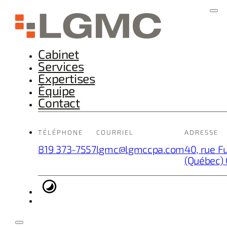
Cabinet
Services
Expertises
Équipe
Contact
TÉLÉPHONE
COURRIEL
ADRESSE
819 373-7557
lgmc@lgmccpa.com
40, rue F
(Québec)