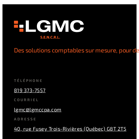
Des solutions comptables sur mesure, pour de
TÉLÉPHONE
819 373-7557
COURRIEL
lgmc@lgmccpa.com
ADRESSE
40, rue Fusey Trois-Rivières (Québec) G8T 2T5